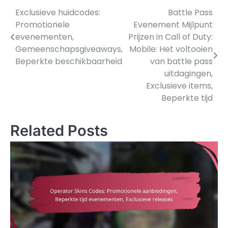
Exclusieve huidcodes:
Battle Pass
Post
Promotionele
Evenement Mijlpunt
navigation
evenementen,
Prijzen in Call of Duty:
Gemeenschapsgiveaways,
Mobile: Het voltooien
Beperkte beschikbaarheid
van battle pass
uitdagingen,
Exclusieve items,
Beperkte tijd
Related Posts