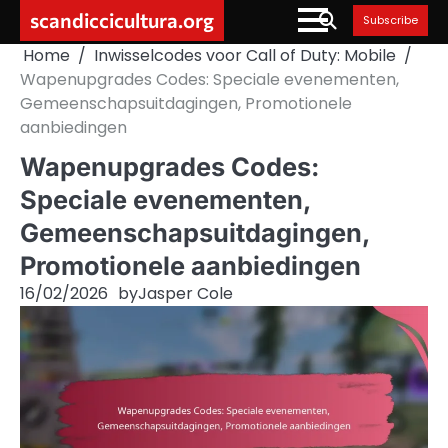
Skip
scandiccicultura.org
Subscribe
to
Home
Inwisselcodes voor Call of Duty: Mobile
content
Wapenupgrades Codes: Speciale evenementen,
Gemeenschapsuitdagingen, Promotionele
aanbiedingen
Wapenupgrades Codes:
Speciale evenementen,
Gemeenschapsuitdagingen,
Promotionele aanbiedingen
16/02/2026
by
Jasper Cole