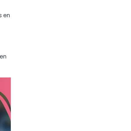
s en
men