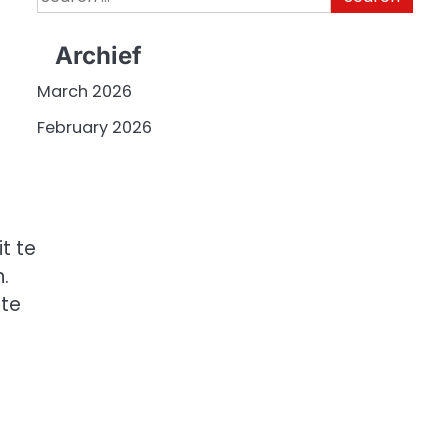
for:
Archief
March 2026
February 2026
it te
.
 te