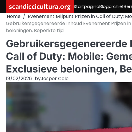
Skip
scandiccicultura.org
Startpagina
Blogarchief
Ber
to
Home
Evenement Mijlpunt Prijzen in Call of Duty: Mo
content
Gebruikersgegenereerde Inhoud Evenement Prijzen in C
beloningen, Beperkte tijd
Gebruikersgegenereerde I
Call of Duty: Mobile: Ge
Exclusieve beloningen, Be
18/02/2026
by
Jasper Cole