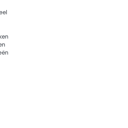
eel
kken
en
eën