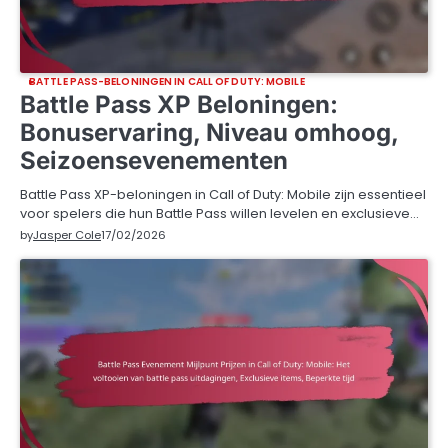
BATTLE PASS-BELONINGEN IN CALL OF DUTY: MOBILE
Battle Pass XP Beloningen:
Bonuservaring, Niveau omhoog,
Seizoensevenementen
Battle Pass XP-beloningen in Call of Duty: Mobile zijn essentieel
voor spelers die hun Battle Pass willen levelen en exclusieve…
by
Jasper Cole
17/02/2026