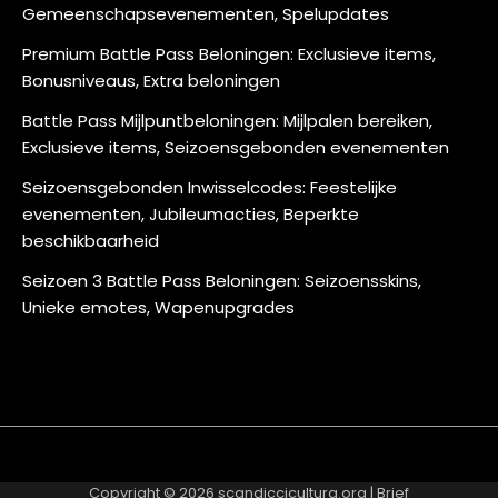
Gemeenschapsevenementen, Spelupdates
Premium Battle Pass Beloningen: Exclusieve items,
Bonusniveaus, Extra beloningen
Battle Pass Mijlpuntbeloningen: Mijlpalen bereiken,
Exclusieve items, Seizoensgebonden evenementen
Seizoensgebonden Inwisselcodes: Feestelijke
evenementen, Jubileumacties, Beperkte
beschikbaarheid
Seizoen 3 Battle Pass Beloningen: Seizoensskins,
Unieke emotes, Wapenupgrades
About
Contact
Cookie
Privacy
Sitemap
Terms
Us
Us
Policy
Policy
and
Copyright © 2026
scandiccicultura.org
| Brief