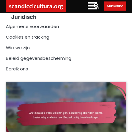
Skip
scandiccicultura.org
Subscribe
to
Juridisch
content
Algemene voorwaarden
Cookies en tracking
Wie we zijn
Beleid gegevensbescherming
Bereik ons