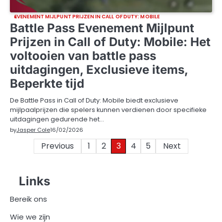
EVENEMENT MIJLPUNT PRIJZEN IN CALL OF DUTY: MOBILE
Battle Pass Evenement Mijlpunt
Prijzen in Call of Duty: Mobile: Het
voltooien van battle pass
uitdagingen, Exclusieve items,
Beperkte tijd
De Battle Pass in Call of Duty: Mobile biedt exclusieve
mijlpaalprijzen die spelers kunnen verdienen door specifieke
uitdagingen gedurende het…
by
Jasper Cole
16/02/2026
Posts
Previous
1
2
3
4
5
Next
pagination
Links
Bereik ons
Wie we zijn