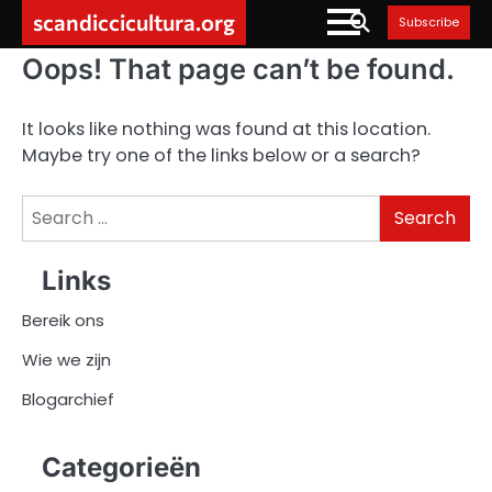
Skip
scandiccicultura.org
Subscribe
to
content
Oops! That page can’t be found.
It looks like nothing was found at this location.
Maybe try one of the links below or a search?
Search
for:
Links
Bereik ons
Wie we zijn
Blogarchief
Categorieën