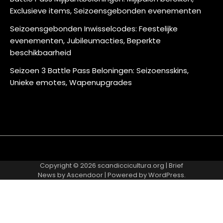
Exclusieve items, Seizoensgebonden evenementen
Seizoensgebonden Inwisselcodes: Feestelijke
evenementen, Jubileumacties, Beperkte
beschikbaarheid
Seizoen 3 Battle Pass Beloningen: Seizoensskins,
Unieke emotes, Wapenupgrades
About
Contact
Cookie
Privacy
Sitemap
Terms
Us
Us
Policy
Policy
and
Copyright © 2026
scandiccicultura.org
| Brief
Conditions
News by
Ascendoor
| Powered by
WordPress
.